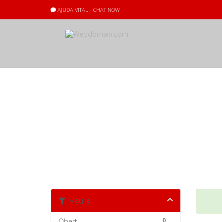
AJUDA VITAL - CHAT NOW
Estat del servid
News & Informa
Veure
0
Obert