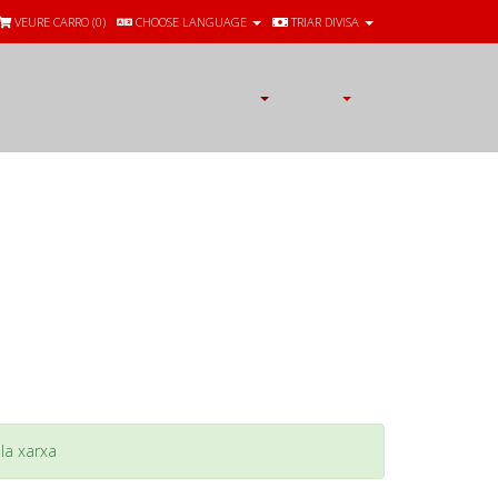
VEURE CARRO (
0
)
CHOOSE LANGUAGE
TRIAR DIVISA
la xarxa