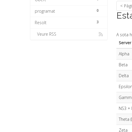
< Pàgi
0
programat
Est
3
Resolt
Veure RSS
A sota h
Server
Alpha
Beta
Delta
Epsilo
Gamm
NS3 + 
Theta 
Zeta