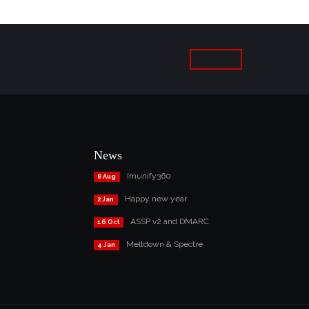
News
Imunify360
8 Aug
Happy new year
2 Jan
ASSP v2 and DMARC
16 Oct
Meltdown & Spectre
4 Jan