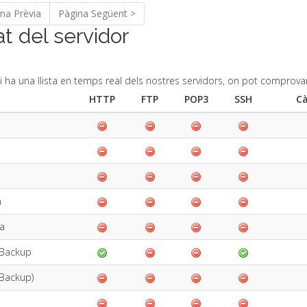
na Prèvia
Pàgina Següent >
at del servidor
i ha una llista en temps real dels nostres servidors, on pot comprov
HTTP
FTP
POP3
SSH
Cà
n
a
Backup
(Backup)