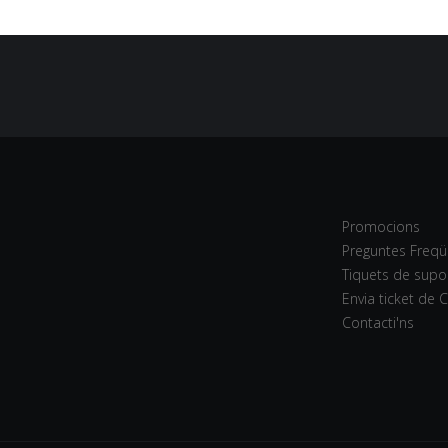
Promocions
Preguntes Freqü
Tiquets de supo
Envia ticket de 
Contacti'ns