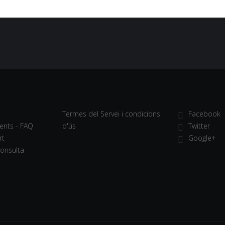
Termes del Servei i condicions
Facebook
ents - FAQ
d'ús
Twitter
rt
Google+
Consulta