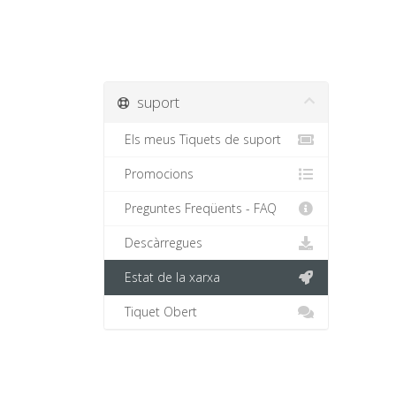
suport
Els meus Tiquets de suport
Promocions
Preguntes Freqüents - FAQ
Descàrregues
Estat de la xarxa
Tiquet Obert