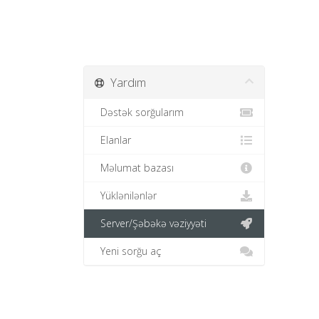
Yardım
Dəstək sorğularım
Elanlar
Məlumat bazası
Yüklənilənlər
Server/Şəbəkə vəziyyəti
Yeni sorğu aç