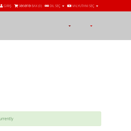
GIRIŞ
SƏBƏTƏ BAX (
0
)
DIL SEÇ
VALYUTANI SEÇ
rrently