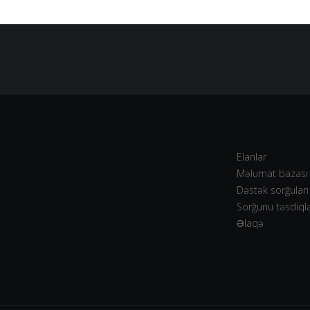
Elanlar
Məlumat bazası
Dəstək sorğuları
Sorğunu təsdiql
Əlaqə