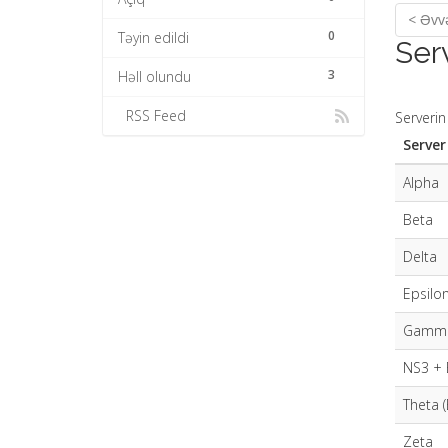
< Əvvə
0
Təyin edildi
Ser
3
Həll olundu
RSS Feed
Serverin
Server
Alpha
Beta
Delta
Epsilo
Gamm
NS3 + 
Theta 
Zeta