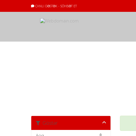
CANLI DƏSTƏK - SÖHBƏT ET
Server statusu
Xəbərlər & Məl
Göstər
0
Açıq