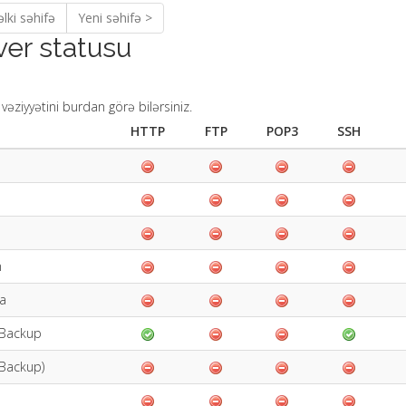
lki səhifə
Yeni səhifə >
ver statusu
 vəziyyətini burdan görə bilərsiniz.
HTTP
FTP
POP3
SSH
n
a
Backup
(Backup)