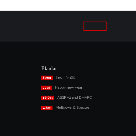
Elanlar
Imunify360
8 Aug
Happy new year
2 Jan
ASSP v2 and DMARC
16 Oct
Meltdown & Spectre
4 Jan