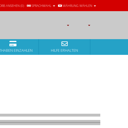
RB ANSEHEN (
0
)
SPRACHWAHL
WÄHRUNG WÄHLEN
THABEN EINZAHLEN
HILFE ERHALTEN