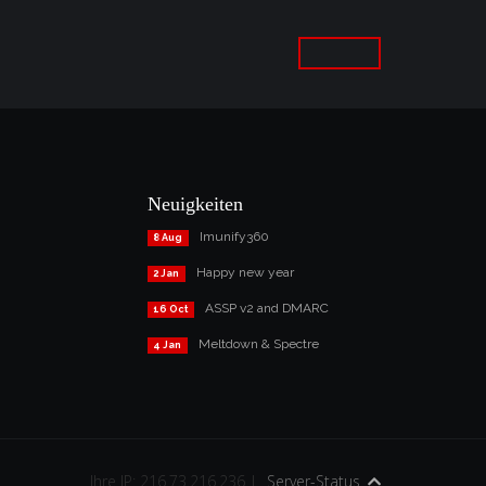
Neuigkeiten
Imunify360
8 Aug
Happy new year
2 Jan
ASSP v2 and DMARC
16 Oct
Meltdown & Spectre
4 Jan
Ihre IP: 216.73.216.236 |
Server-Status