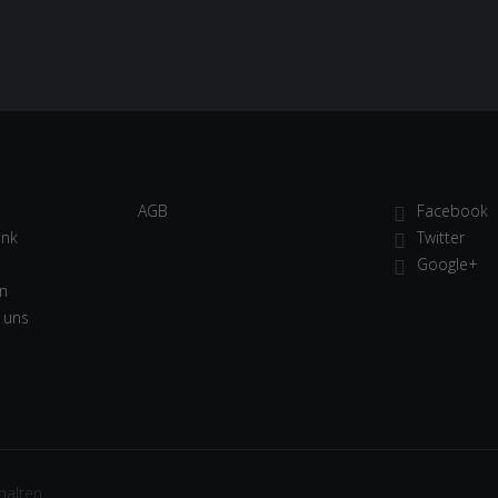
AGB
Facebook
ank
Twitter
Google+
en
 uns
halten