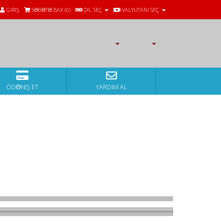
GIRIŞ
SƏBƏTƏ BAX (
0
)
DIL SEÇ
VALYUTANI SEÇ
ÖDƏNIŞ ET
YARDIM AL