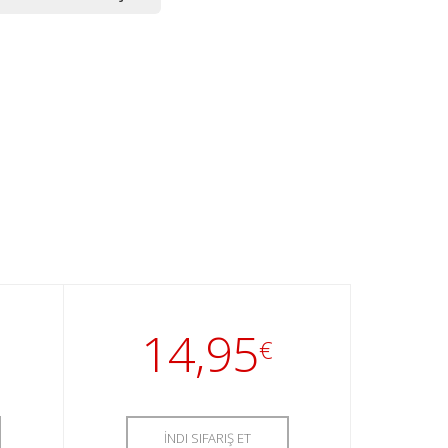
14,95
€
İNDI SIFARIŞ ET