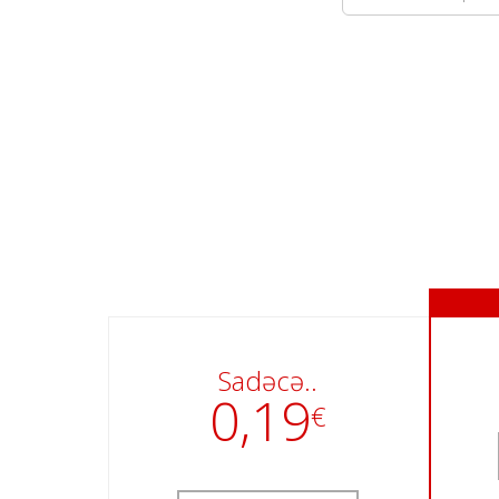
Sadəcə..
0,19
€