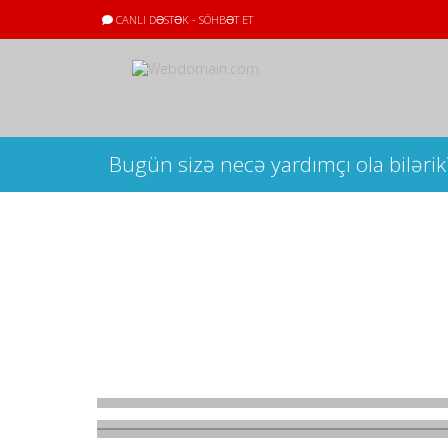
CANLI DƏSTƏK - SÖHBƏT ET
Bugün sizə necə yardımçı ola bilərik