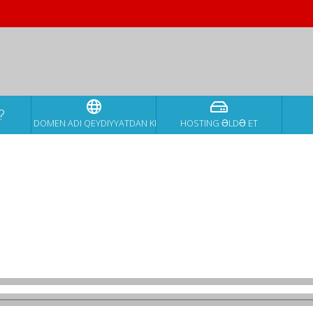
?
DOMEN ADI QEYDIYYATDAN KEÇIRT
HOSTING ƏLDƏ ET