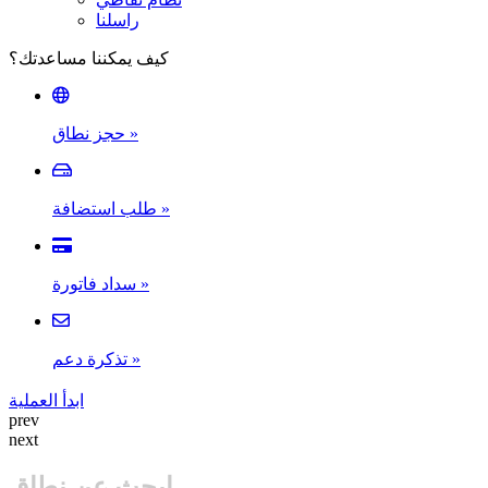
راسلنا
كيف يمكننا مساعدتك؟
حجز نطاق
»
طلب استضافة
»
سداد فاتورة
»
تذكرة دعم
»
ابدأ العملية
prev
next
ابحث عن نطاق..