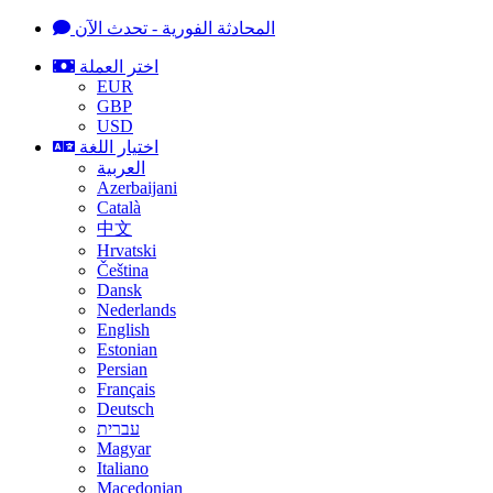
المحادثة الفورية - تحدث الآن
اختر العملة
EUR
GBP
USD
اختيار اللغة
العربية
Azerbaijani
Català
中文
Hrvatski
Čeština
Dansk
Nederlands
English
Estonian
Persian
Français
Deutsch
עברית
Magyar
Italiano
Macedonian