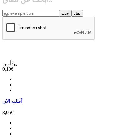
يبدأ من
0,19
€
أطلبه الآن
3,95
€