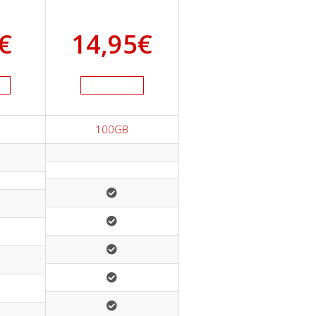
€
14,95
€
100GB