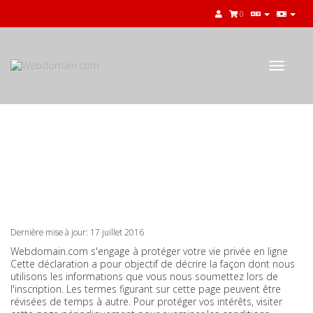
0
Toggle
navigat
Privacy Policy
Dernière mise à jour: 17 juillet 2016
Webdomain.com s'engage à protéger votre vie privée en ligne
Cette déclaration a pour objectif de décrire la façon dont nous
utilisons les informations que vous nous soumettez lors de
l'inscription. Les termes figurant sur cette page peuvent être
révisées de temps à autre. Pour protéger vos intérêts, visiter