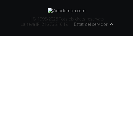
| © 1998-2026 Tots els drets reservats
La seva IP: 216.73.216.19 |
Estat del servidor