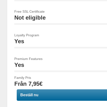
100%
Complete
Free SSL Certificate
Not eligible
100%
Complete
Loyalty Program
Yes
100%
Complete
Premium Features
Yes
100%
Family Pris
Complete
Från 7,95€
Beställ nu