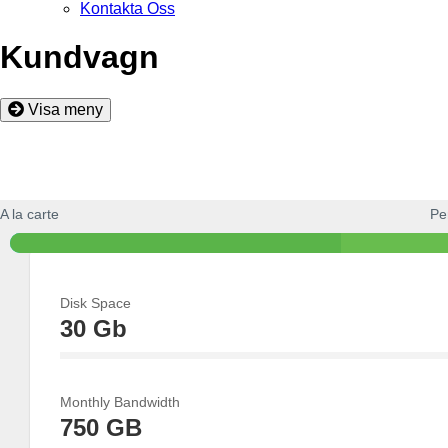
Kontakta Oss
Kundvagn
Visa meny
A la carte
Pe
Disk Space
30 Gb
15%
Complete
Monthly Bandwidth
750 GB