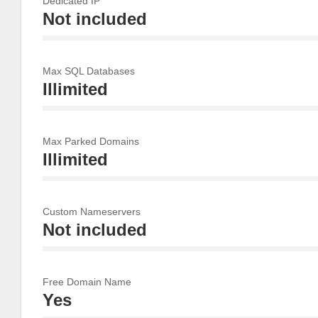
Dedicated IP
Not included
100%
Complete
Max SQL Databases
Illimited
100%
Complete
Max Parked Domains
Illimited
100%
Complete
Custom Nameservers
Not included
100%
Complete
Free Domain Name
Yes