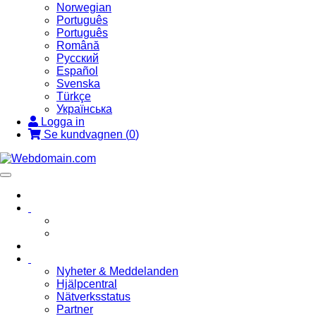
Norwegian
Português
Português
Română
Русский
Español
Svenska
Türkçe
Українська
Logga in
Se kundvagnen (
0
)
Toggle
navigation
Nyheter & Meddelanden
Hjälpcentral
Nätverksstatus
Partner