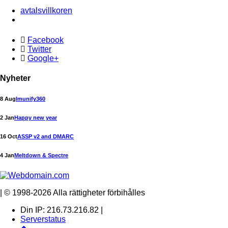
avtalsvillkoren
Facebook
Twitter
Google+
Nyheter
8 Aug
Imunify360
2 Jan
Happy new year
16 Oct
ASSP v2 and DMARC
4 Jan
Meltdown & Spectre
| © 1998-2026 Alla rättigheter förbihålles
Din IP: 216.73.216.82 |
Serverstatus