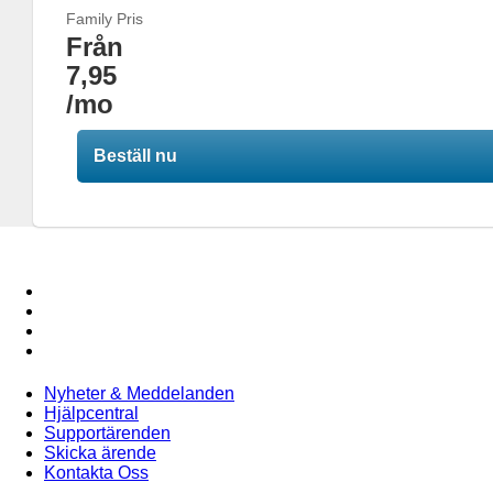
Family Pris
Från
7,95
/mo
Beställ nu
Nyheter & Meddelanden
Hjälpcentral
Supportärenden
Skicka ärende
Kontakta Oss