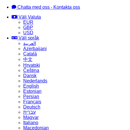
Chatta med oss - Kontakta oss
Välj Valuta
EUR
GBP
USD
Välj språk
العربية
Azerbaijani
Català
中文
Hrvatski
Čeština
Dansk
Nederlands
English
Estonian
Persian
Français
Deutsch
עברית
Magyar
Italiano
Macedonian