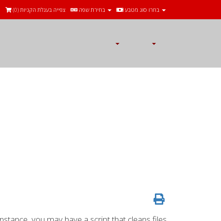
ה
)
0
צפייה בעגלת הקניות (
בחירת שפה
בחרו סוג מטבע
instance, you may have a script that cleans files