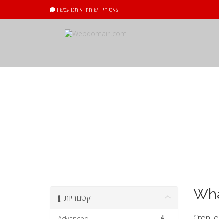
צאט חי - שוחחו איתנו עכשיו
מאגר מידע
Wha
קטגוריות
Cron jo
4
Advanced