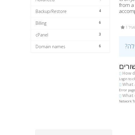
from a 
accompl
4
Backup/Restore
6
Billing
1 ל
3
cPanel
6
Domain names
ורים
How do
Login to c
What a
Error pages
What 
Network To