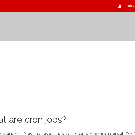
תחברות
t are cron jobs?
bs are routines that execute a script on any given interval. For 