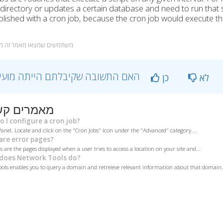
directory or updates a certain database and need to run that 
ished with a cron job, because the cron job would execute the 
משתמשים שמצאו מאמר זה מועי
?האם התשובה שקיבלתם הייתה מועילה
לא
כן
מאמרים קש
 I configure a cron job?
Panel. Locate and click on the "Cron Jobs" icon under the "Advanced" category....
re error pages?
 are the pages displayed when a user tries to access a location on your site and...
does Network Tools do?
ols enables you to query a domain and retreieve relevant information about that domain..