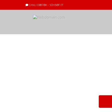
CANLI DƏSTƏK - SÖHBƏT ET
Yüklənilənlər
Sənəd, proqram 