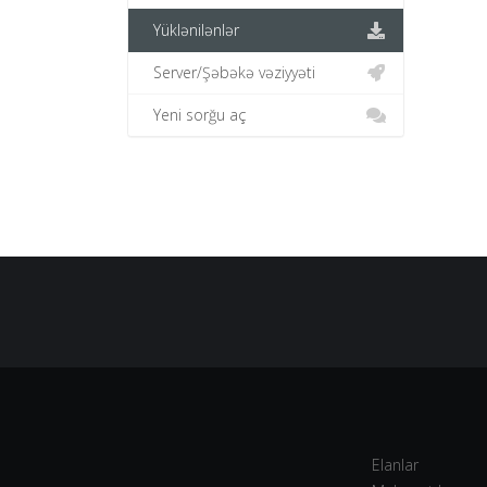
Yüklənilənlər
Server/Şəbəkə vəziyyəti
Yeni sorğu aç
Elanlar