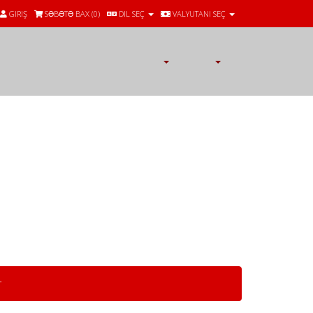
GIRIŞ
SƏBƏTƏ BAX (
0
)
DIL SEÇ
VALYUTANI SEÇ
r