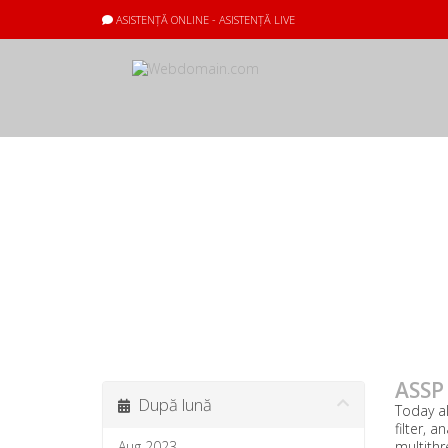
ASISTENȚĂ ONLINE - ASISTENȚĂ LIVE
Anunțuri
Ultimele anunț
ASSP
După lună
Today al
filter, 
Aug 2023
multithr