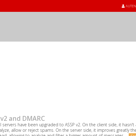
AUTEN
uri de la Webdomai
 v2 and DMARC
l servers have been upgraded to ASSP v2. On the client side, it hasn't a
analyze, allow or reject spams. On the server side, it improves greatly t
ead, allowing to analyze and filter a bigger amount of messages ...