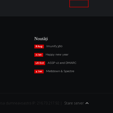
Noutăți
Imunify360
8 Aug
Happy new year
2 Jan
ASSP v2 and DMARC
16 Oct
Meltdown & Spectre
4 Jan
esa dumneavoastră IP: 216.73.217.92 |
Stare server