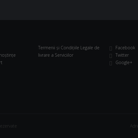
Termenii și Condițiile Legale de
Facebook
noștințe
livrare a Serviciilor
Twitter
rt
Google+
rezervate
Adr