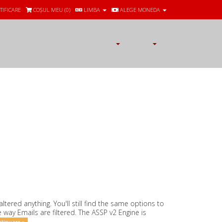
TIFICARE
COȘUL MEU (
0
)
LIMBA
ALEGE MONEDA
n.com
ltered anything. You'll still find the same options to
he way Emails are filtered. The ASSP v2 Engine is