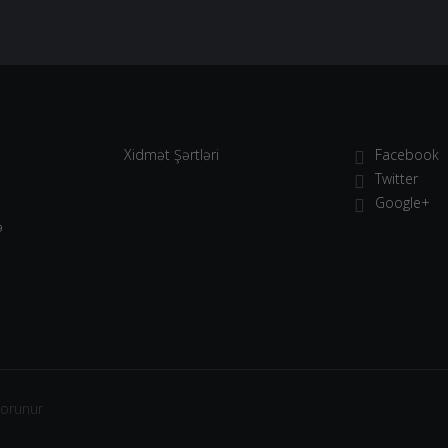
Xidmət Şərtləri
Facebook
Twitter
Google+
ə
qorunur