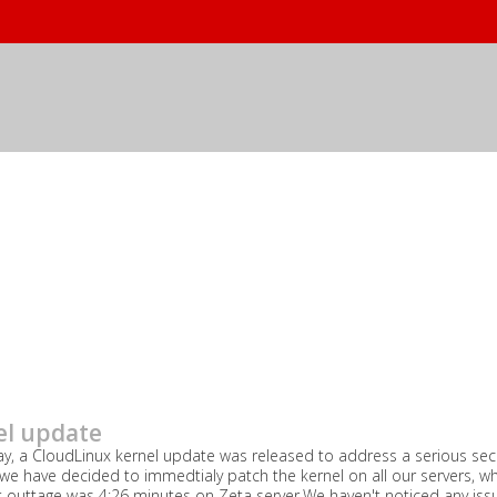
mız : Webdomain.com
el update
y, a CloudLinux kernel update was released to address a serious secur
 we have decided to immedtialy patch the kernel on all our servers, 
 outtage was 4:26 minutes on Zeta server.We haven't noticed any issue