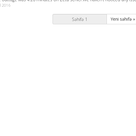
ul 2016
Yeni səhifə »