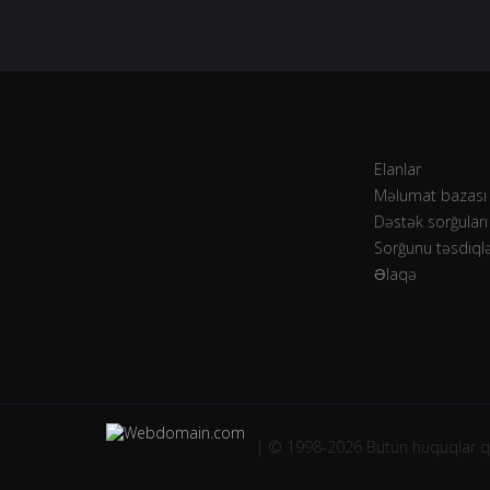
Elanlar
Məlumat bazası
Dəstək sorğuları
Sorğunu təsdiql
Əlaqə
| © 1998-2026 Bütün hüquqlar 