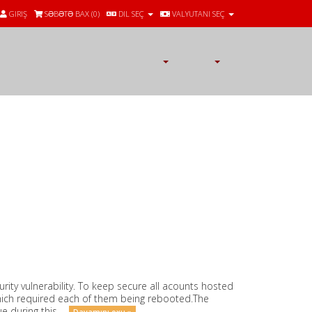
GIRIŞ
SƏBƏTƏ BAX (
0
)
DIL SEÇ
VALYUTANI SEÇ
ity vulnerability. To keep secure all acounts hosted
which required each of them being rebooted.The
 during this ...