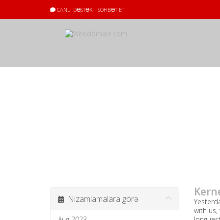
CANLI DƏSTƏK - SÖHBƏT ET
Elanlar
Bütün elanları
Kern
Nizamlamalara görə
Yesterda
with us,
Aug 2023
longuest