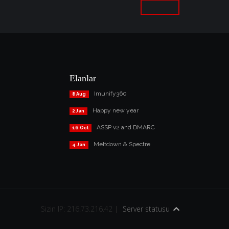
Elanlar
Imunify360
8 Aug
Happy new year
2 Jan
ASSP v2 and DMARC
16 Oct
Meltdown & Spectre
4 Jan
Sizin IP: 216.73.216.42 |
Server statusu