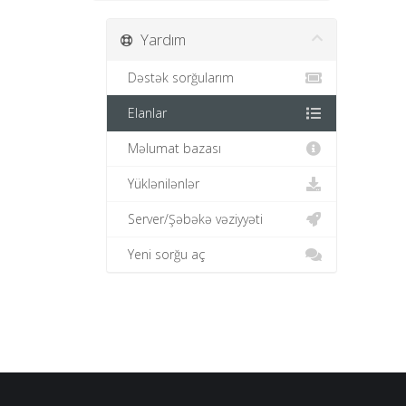
Yardım
Dəstək sorğularım
Elanlar
Məlumat bazası
Yüklənilənlər
Server/Şəbəkə vəziyyəti
Yeni sorğu aç