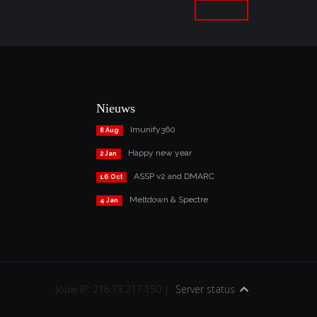
Nieuws
Imunify360
8 Aug
Happy new year
2 Jan
ASSP v2 and DMARC
16 Oct
Meltdown & Spectre
4 Jan
Jouw IP: 216.73.217.150 |
Server status