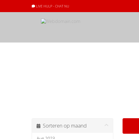
LIVE HULP - CHAT NU
Nieuws & Aank
Al het laatste
Sorteren op maand
Aug 2023