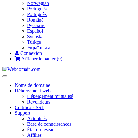
Norwegian
Português
Português
Română
Русский
Español
Svenska
Türkçe
Українська
Connexion
Afficher le panier (
0
)
Toggle
navigation
Noms de domaine
Hébergement web
Hébergement mutualisé
Revendeurs
Certificats SSL
Support
Actualités
Base de connaissances
État du réseau
Affiliés