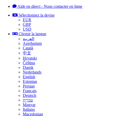
Aide en direct - Nous contacter en ligne
Sélectionnez la devise
EUR
GBP
USD
Choisir la langue
العربية
Azerbaijani
Català
中文
Hrvatski
Čeština
Dansk
Nederlands
English
Estonian
Persian
Français
Deutsch
עברית
Magyar
Italiano
Macedonian