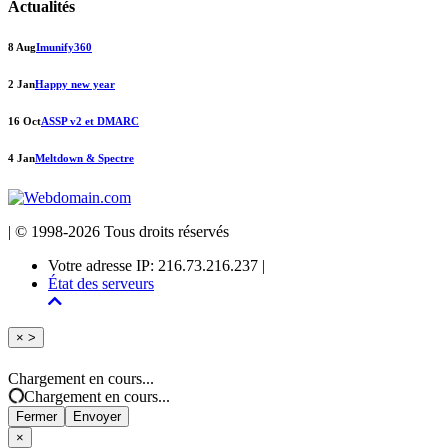
Actualités
8 Aug
Imunify360
2 Jan
Happy new year
16 Oct
ASSP v2 et DMARC
4 Jan
Meltdown & Spectre
| © 1998-2026 Tous droits réservés
Votre adresse IP: 216.73.216.237 |
État des serveurs
Fermer
×
>
Chargement en cours...
Chargement en cours...
Fermer
Envoyer
×