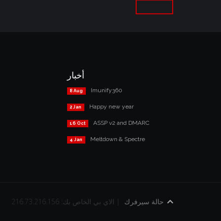
أخبار
Imunify360
8 Aug
Happy new year
2 Jan
ASSP v2 and DMARC
16 Oct
Meltdown & Spectre
4 Jan
حالة سيرفرك
الاي بي الخاص بك: 216.73.216.156 |