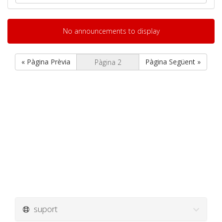
No announcements to display
« Pàgina Prèvia
Pàgina Següent »
suport