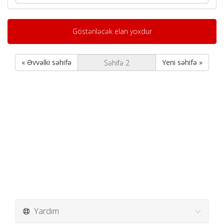
Göstəriləcək elan yoxdur
« Əvvəlki səhifə
Yeni səhifə »
Yardım