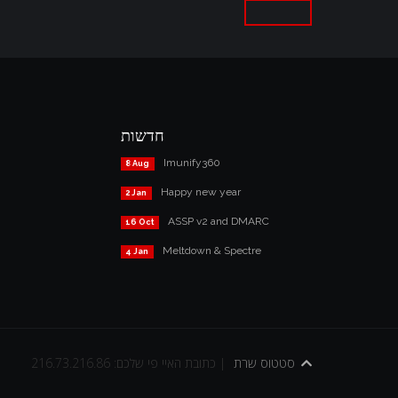
חדשות
Imunify360
8 Aug
Happy new year
2 Jan
ASSP v2 and DMARC
16 Oct
Meltdown & Spectre
4 Jan
סטטוס שרת
כתובת האיי פי שלכם: 216.73.216.86 |