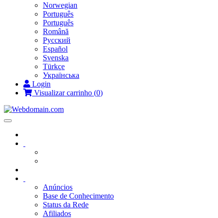
Norwegian
Português
Português
Română
Русский
Español
Svenska
Türkçe
Українська
Login
Visualizar carrinho (
0
)
Toggle
navigation
Anúncios
Base de Conhecimento
Status da Rede
Afiliados