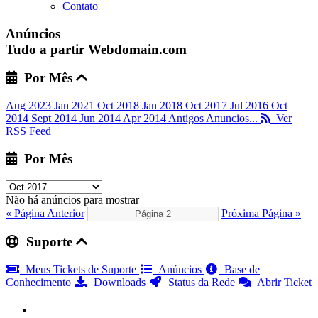
Contato
Anúncios
Tudo a partir Webdomain.com
Por Mês
Aug 2023
Jan 2021
Oct 2018
Jan 2018
Oct 2017
Jul 2016
Oct
2014
Sept 2014
Jun 2014
Apr 2014
Antigos Anuncios...
Ver
RSS Feed
Por Mês
Não há anúncios para mostrar
« Página Anterior
Próxima Página »
Suporte
Meus Tickets de Suporte
Anúncios
Base de
Conhecimento
Downloads
Status da Rede
Abrir Ticket