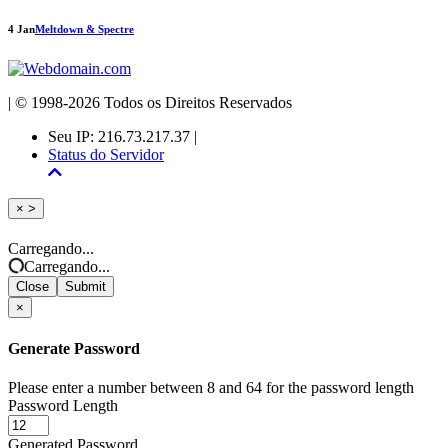
4 Jan
Meltdown & Spectre
| © 1998-2026 Todos os Direitos Reservados
Seu IP: 216.73.217.37 |
Status do Servidor
Close
×
>
Carregando...
Carregando...
Close
Submit
×
Generate Password
Please enter a number between 8 and 64 for the password length
Password Length
Generated Password