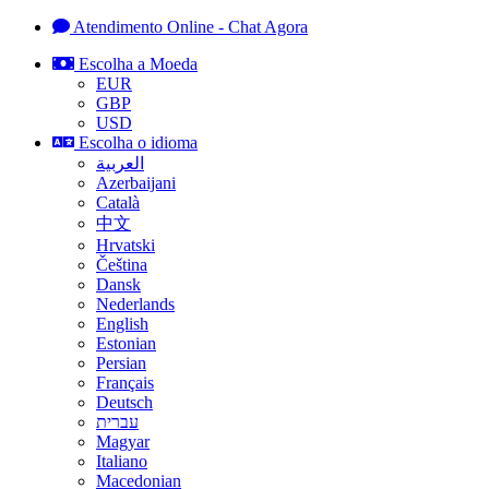
Atendimento Online - Chat Agora
Escolha a Moeda
EUR
GBP
USD
Escolha o idioma
العربية
Azerbaijani
Català
中文
Hrvatski
Čeština
Dansk
Nederlands
English
Estonian
Persian
Français
Deutsch
עברית
Magyar
Italiano
Macedonian