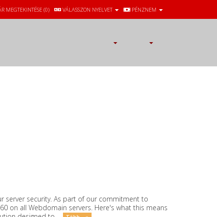
ÁR MEGTEKINTÉSE (
0
)
VÁLASSZON NYELVET
PÉNZNEM
 server security. As part of our commitment to
y360 on all Webdomain servers. Here's what this means
tion designed to ...