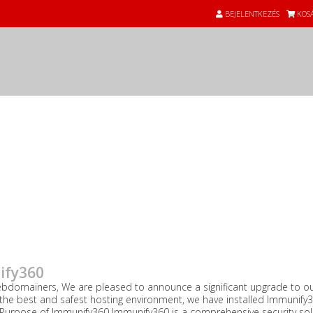
BEJELENTKEZÉS
KOS
ettől Webdomain.com
ify360
bdomainers, We are pleased to announce a significant upgrade to our
 the best and safest hosting environment, we have installed Immunif
 Purpose of Immunify360 Immunify360 is a comprehensive security solu