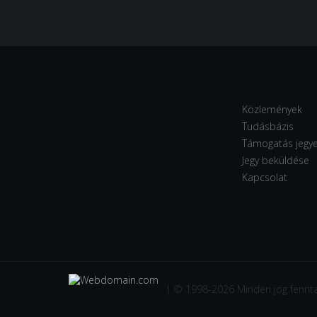
Közlemények
Tudásbázis
Támogatás jegy
Jegy beküldése
Kapcsolat
| © 1998-2026 Minden jog fennta