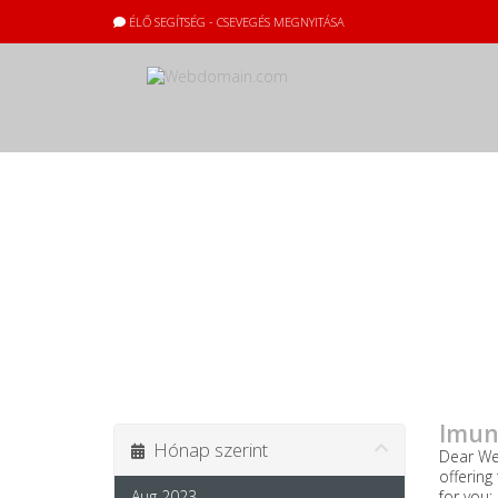
ÉLŐ SEGÍTSÉG - CSEVEGÉS MEGNYITÁSA
Közlemények
A legfrissebb 
Imun
Hónap szerint
Dear We
offering
Aug 2023
for you: