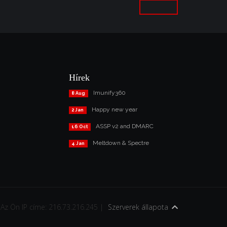
Hírek
Imunify360
8 Aug
Happy new year
2 Jan
ASSP v2 and DMARC
16 Oct
Meltdown & Spectre
4 Jan
Az Ön IP címe: 216.73.216.245 |
Szerverek állapota