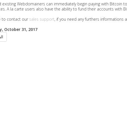
existing Webdomainers can immediately begin paying with Bitcoin to 
ates. A la carte users also have the ability to fund their accounts with B
e to contact our
sales support
, if you need any furthers informations 
, October 31, 2017
الس