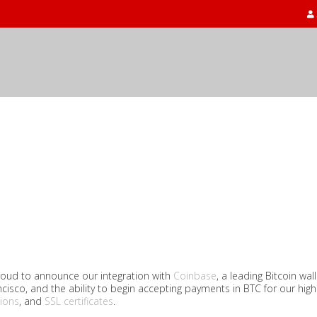
roud to announce our integration with
Coinbase
, a leading Bitcoin wa
cisco, and the ability to begin accepting payments in BTC for our hi
tions
, and
SSL certificates
.