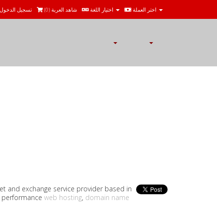
تسجيل الدخول
)
0
شاهد العربة (
اختيار اللغة
اختر العملة
llet and exchange service provider based in
gh performance
web hosting
,
domain name