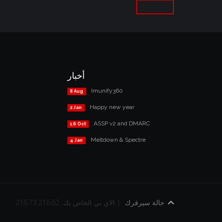
أخبار
Imunify360
8 Aug
Happy new year
2 Jan
ASSP v2 and DMARC
16 Oct
Meltdown & Spectre
4 Jan
حالة سيرفرك
الاي بي الخاص بك: 216.73.216.62 |