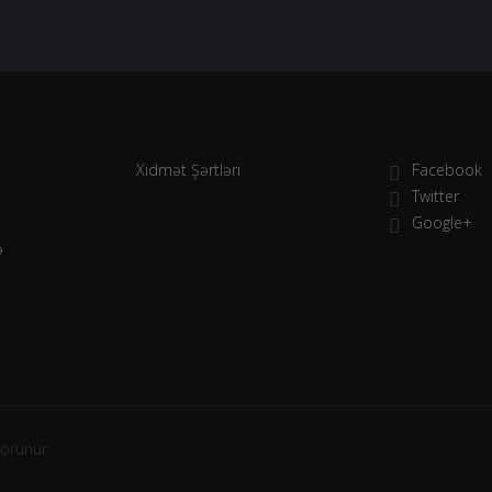
Xidmət Şərtləri
Facebook
Twitter
Google+
ə
qorunur