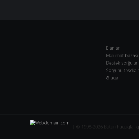
Elanlar
Məlumat bazası
Dəstək sorğuları
Sorğunu təsdiql
Əlaqə
| © 1998-2026 Bütün hüquqlar 