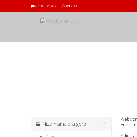
CANLI DƏSTƏK - SÖHBƏT ET
Elanlar
Webdomai
Nizamlamalara görə
From no
Adjustab
Aug 2023