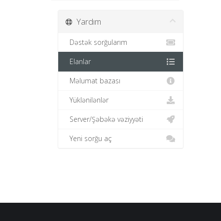
Yardım
Dəstək sorğularım
Elanlar
Məlumat bazası
Yüklənilənlər
Server/Şəbəkə vəziyyəti
Yeni sorğu aç