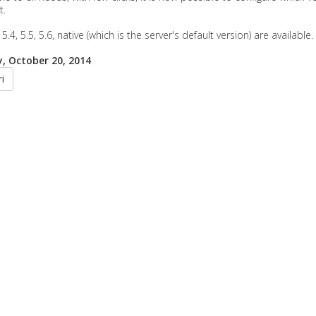
t.
5.4, 5.5, 5.6, native (which is the server's default version) are available.
 October 20, 2014
i