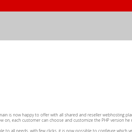
n is now happy to offer with all shared and reseller webhosting plans
w on, each customer can choose and customize the PHP version he n
le to all needs, with few clicks, it is now possible to configure which