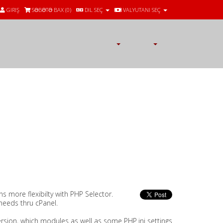
GIRIŞ
SƏBƏTƏ BAX (
0
)
DIL SEÇ
VALYUTANI SEÇ
 more flexibilty with PHP Selector.
eeds thru cPanel.
 version, which modules as well as some PHP.ini settings