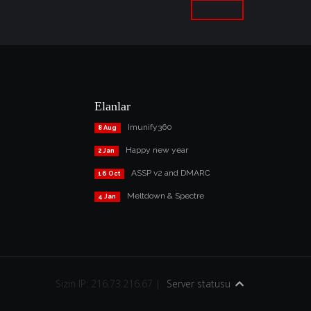
Elanlar
Imunify360
8 Aug
Happy new year
2 Jan
ASSP v2 and DMARC
16 Oct
Meltdown & Spectre
4 Jan
Sizin IP: 216.73.216.67 |
Server statusu