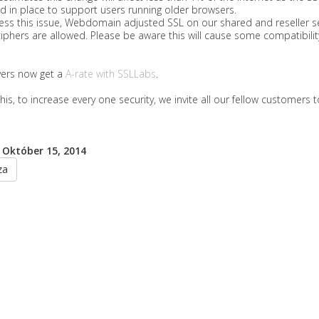
 in place to support users running older browsers.
ss this issue, Webdomain adjusted SSL on our shared and reseller serv
iphers are allowed. Please be aware this will cause some compatibility
vers now get a
A-rate with SSLLabs
.
his, to increase every one security, we invite all our fellow customers 
 Október 15, 2014
za