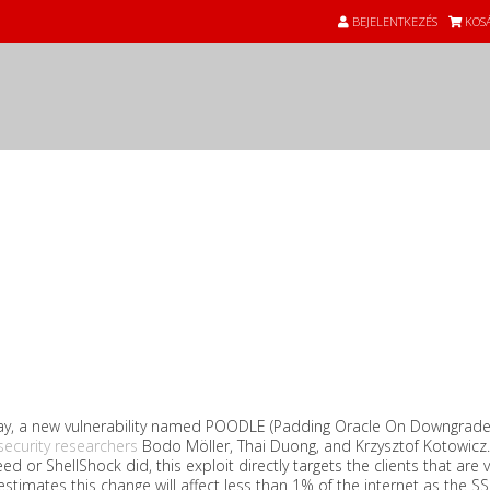
BEJELENTKEZÉS
KOS
ay, a new vulnerability named POODLE (Padding Oracle On Downgrade
ecurity researchers
Bodo Möller, Thai Duong, and Krzysztof Kotowicz. I
ed or ShellShock did, this exploit directly targets the clients that are vi
stimates this change will affect less than 1% of the internet as the SS