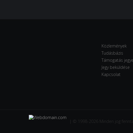
Közlemények
Tudásbázis
Támogatás jegy
Jegy beküldése
Kapcsolat
| © 1998-2026 Minden jog fennta