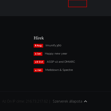
Hírek
Imunify360
8 Aug
Happy new year
2 Jan
ASSP v2 and DMARC
16 Oct
Meltdown & Spectre
4 Jan
Az Ön IP címe: 216.73.217.62 |
Szerverek állapota