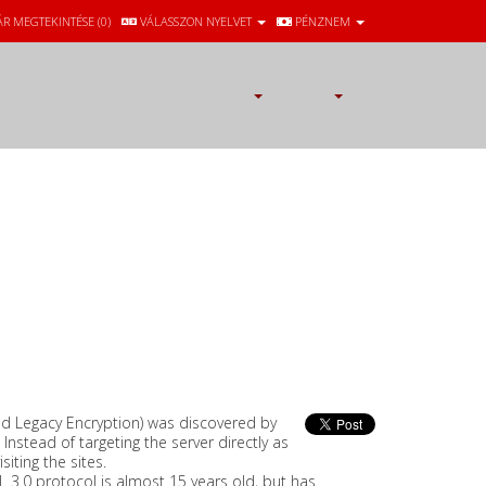
ÁR MEGTEKINTÉSE (
0
)
VÁLASSZON NYELVET
PÉNZNEM
d Legacy Encryption) was discovered by
nstead of targeting the server directly as
siting the sites.
L 3.0 protocol is almost 15 years old, but has