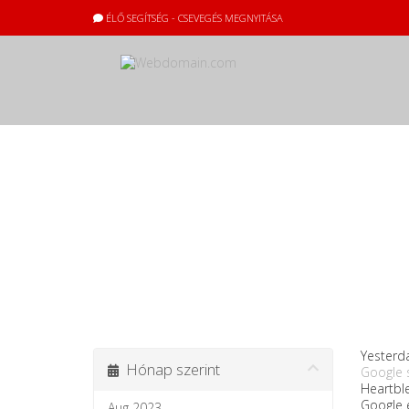
ÉLŐ SEGÍTSÉG - CSEVEGÉS MEGNYITÁSA
Közlemények
Yesterd
Hónap szerint
Google s
Heartble
Google e
Aug 2023