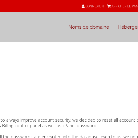
CONNEXION
AFFICHER LE PAN
Noms de domaine
Héberge
 to always improve account security, we decided to reset all account
 Billing control panel as well as cPanel passwords.
all the passwords are encrypted into the database, even to us, we n