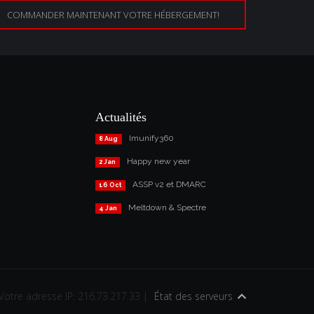
COMMANDER MAINTENANT VOTRE HÉBERGEMENT!
Actualités
Imunify360
8 Aug
Happy new year
2 Jan
ASSP v2 et DMARC
16 Oct
Meltdown & Spectre
4 Jan
Votre adresse IP: 216.73.217.33 |
État des serveurs