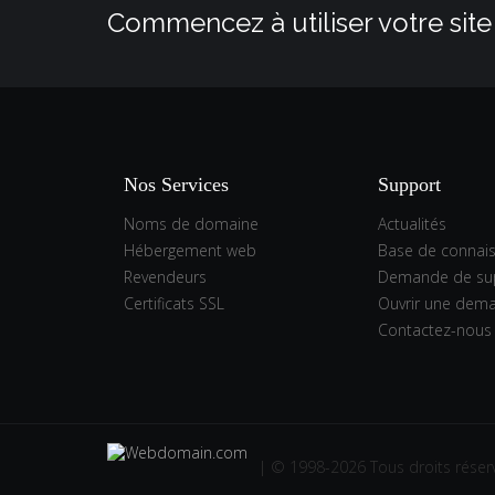
Commencez à utiliser votre site
Nos Services
Support
Noms de domaine
Actualités
Hébergement web
Base de connai
Revendeurs
Demande de su
Certificats SSL
Ouvrir une dem
Contactez-nous
| © 1998-2026 Tous droits réser