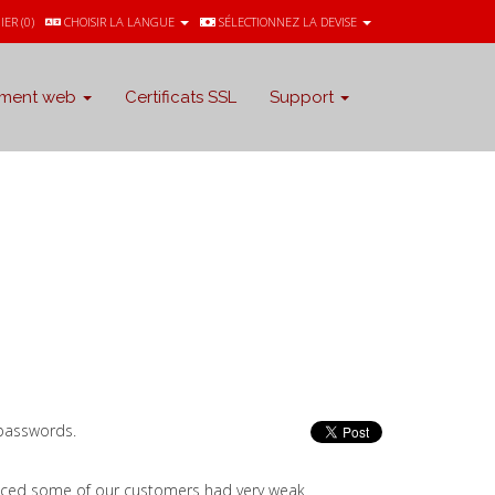
IER (
0
)
CHOISIR LA LANGUE
SÉLECTIONNEZ LA DEVISE
ment web
Certificats SSL
Support
 passwords.
oticed some of our customers had very weak