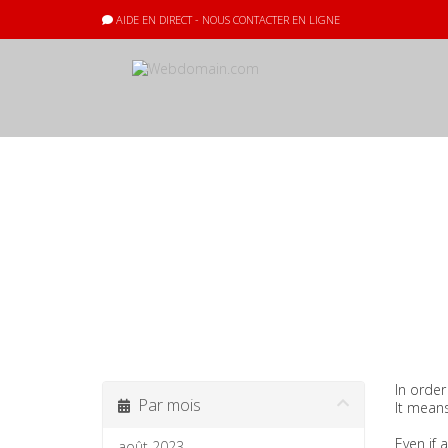
AIDE EN DIRECT - NOUS CONTACTER EN LIGNE
Actualités
In order
Par mois
It means
Even if 
août 2023