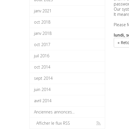
password
Our syst
janv 2021
It means
oct 2018
Please f
janv 2018
lundi, 
« Ret
oct 2017
juil 2016
oct 2014
sept 2014
juin 2014
avril 2014
Anciennes annonces...
Afficher le flux RSS