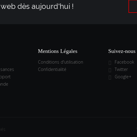
 web dès aujourd'hui !
Mentions Légales
Suivez-nous
Conditions d'utilisation
Facebook
ssances
Confidentialité
Twitter
pport
Google+
ande
vés