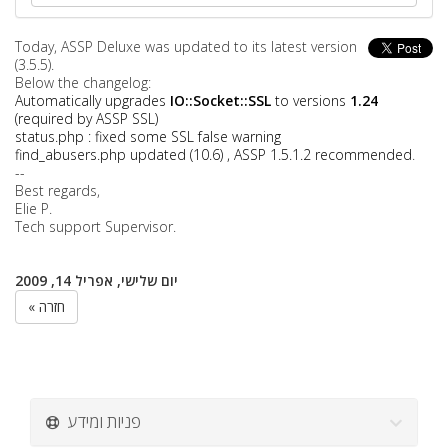
Today, ASSP Deluxe was updated to its latest version
(3.5.5).
Below the changelog:
Automatically upgrades
IO::Socket::SSL
to versions
1.24
(required by ASSP SSL)
status.php : fixed some SSL false warning
find_abusers.php updated (10.6) , ASSP 1.5.1.2 recommended
.
--
Best regards,
Elie P.
Tech support Supervisor.
יום שלישי, אפריל 14, 2009
« חזרה
פניות ומידע