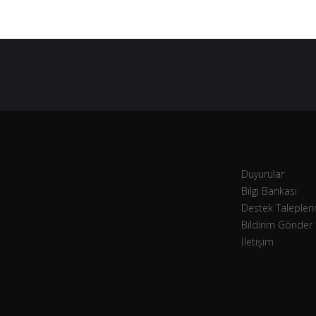
Duyurular
Bilgi Bankası
Destek Talepler
Bildirim Gönder
İletişim