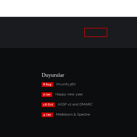
Duyurular
Imunify360
8 Aug
Happy new year
2 Jan
ASSP v2 and DMARC
16 Oct
Meltdown & Spectre
4 Jan