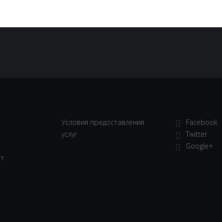
Условия предоставления
Facebook
услуг
Twitter
Google+
ет