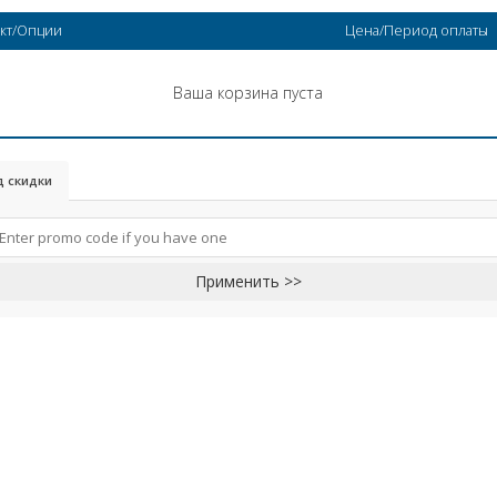
кт/Опции
Цена/Период оплаты
Ваша корзина пуста
д скидки
Применить >>