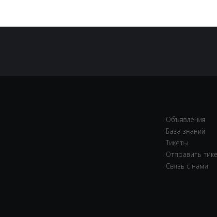
Объявления
База знаний
Тикеты
Отправить тик
Связь с нами