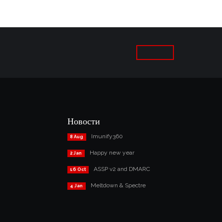
Новости
Imunify360
8 Aug
Happy new year
2 Jan
ASSP v2 and DMARC
16 Oct
Meltdown & Spectre
4 Jan