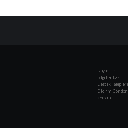
Duyurular
Bilgi Bankası
Destek Talepler
Bildirim Gönder
İletişim