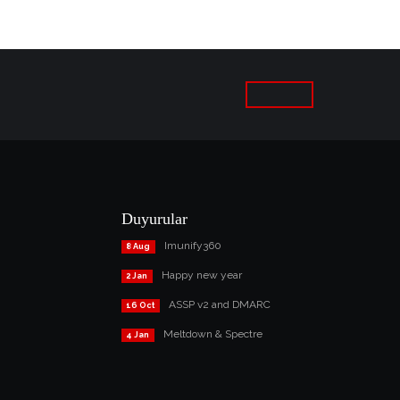
Duyurular
Imunify360
8 Aug
Happy new year
2 Jan
ASSP v2 and DMARC
16 Oct
Meltdown & Spectre
4 Jan