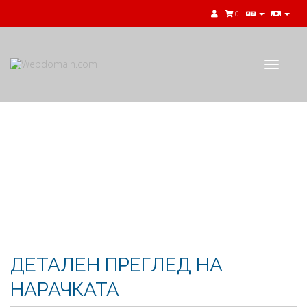
0
Toggle
navigat
Потрошувачка кошничка
ДЕТАЛЕН ПРЕГЛЕД НА
НАРАЧКАТА