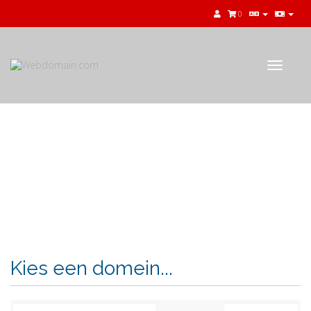
0
Toggle
navigat
Winkelwagen
Kies een domein...