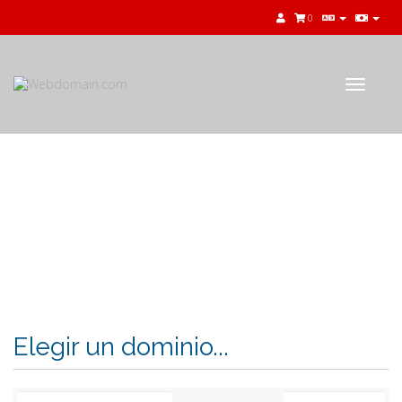
0
Toggle
navigat
Carro de Pedidos
Elegir un dominio...