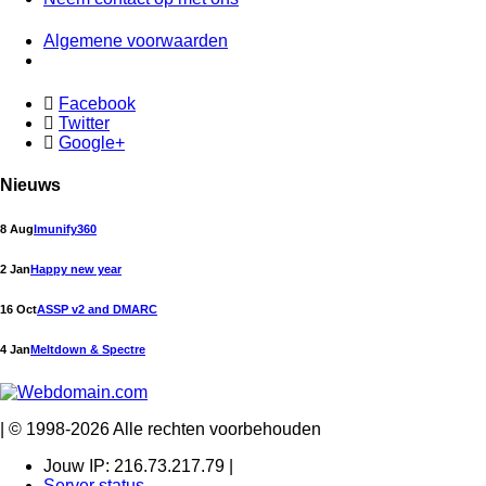
Algemene voorwaarden
Facebook
Twitter
Google+
Nieuws
8 Aug
Imunify360
2 Jan
Happy new year
16 Oct
ASSP v2 and DMARC
4 Jan
Meltdown & Spectre
| © 1998-2026 Alle rechten voorbehouden
Jouw IP: 216.73.217.79 |
Server status