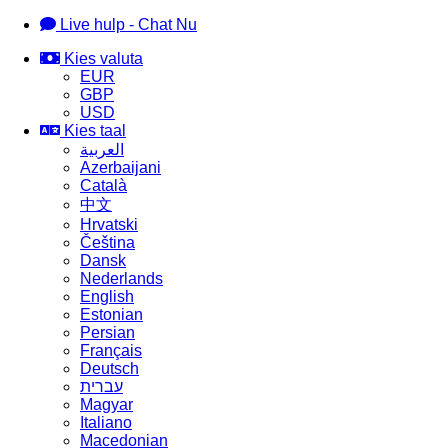
Live hulp - Chat Nu
Kies valuta
EUR
GBP
USD
Kies taal
العربية
Azerbaijani
Català
中文
Hrvatski
Čeština
Dansk
Nederlands
English
Estonian
Persian
Français
Deutsch
עברית
Magyar
Italiano
Macedonian