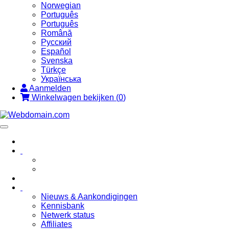
Norwegian
Português
Português
Română
Русский
Español
Svenska
Türkçe
Українська
Aanmelden
Winkelwagen bekijken (
0
)
Toggle
navigation
Nieuws & Aankondigingen
Kennisbank
Netwerk status
Affiliates