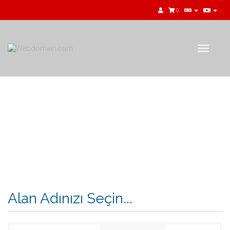
0
Toggle
navigat
Sepet
Alan Adınızı Seçin...