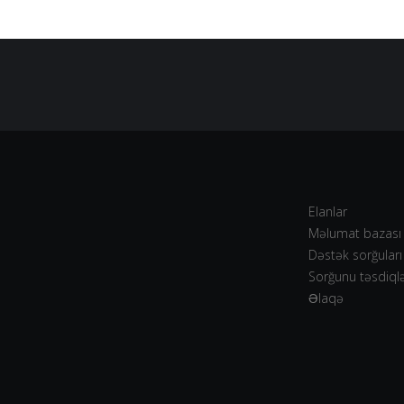
Elanlar
Məlumat bazası
Dəstək sorğuları
Sorğunu təsdiql
Əlaqə