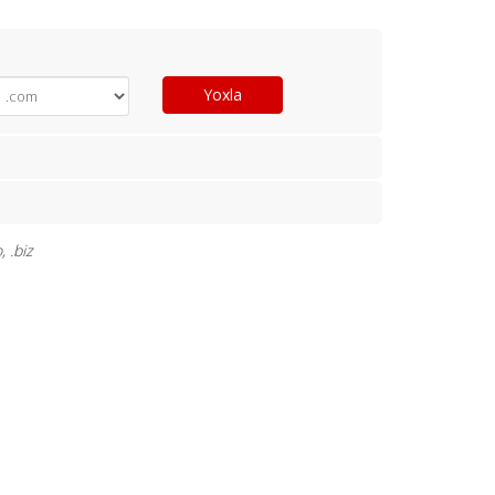
Yoxla
 .biz