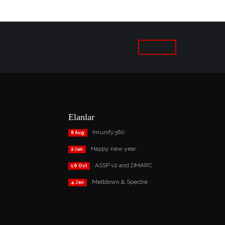
Elanlar
Imunify360
8 Aug
Happy new year
2 Jan
ASSP v2 and DMARC
16 Oct
Meltdown & Spectre
4 Jan