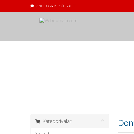
CANLI DƏSTƏK - SÖHBƏT ET
Səbət
Kateqoriyalar
Dome
Shared