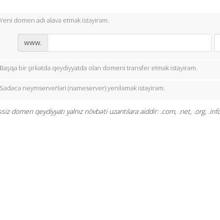
Yeni domen adı əlavə etmək istəyirəm.
www.
Başqa bir şirkətdə qeydiyyatda olan domeni transfer etmək istəyirəm.
Sadəcə neymserverləri (nameserver) yeniləmək istəyirəm.
iz domen qeydiyyatı yalnız növbəti uzantılara aiddir: .com, .net, .org, .info,