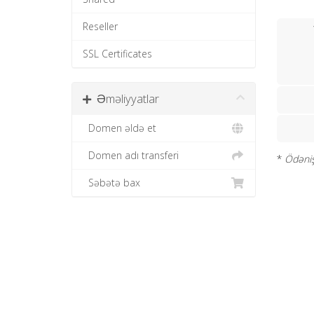
Reseller
SSL Certificates
Əməliyyatlar
Domen əldə et
Domen adı transferi
*
Ödənişs
Səbətə bax