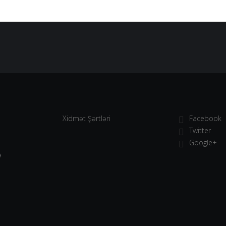
Xidmət Şərtləri
Facebook
Twitter
Google+
ə