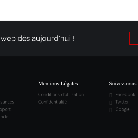
 web dès aujourd'hui !
Mentions Légales
Suivez-nous
Conditions d'utilisation
Facebook
ssances
Confidentialité
Twitter
pport
Google+
ande