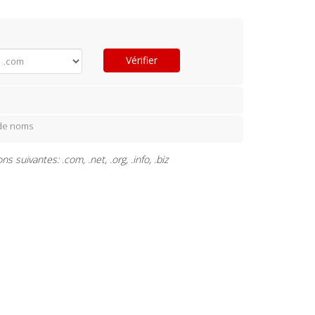
Vérifier
 de noms
uivantes: .com, .net, .org, .info, .biz