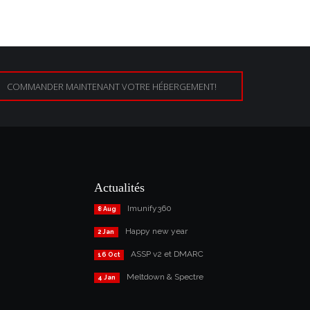
COMMANDER MAINTENANT VOTRE HÉBERGEMENT!
Actualités
Imunify360
8 Aug
Happy new year
2 Jan
ASSP v2 et DMARC
16 Oct
Meltdown & Spectre
4 Jan