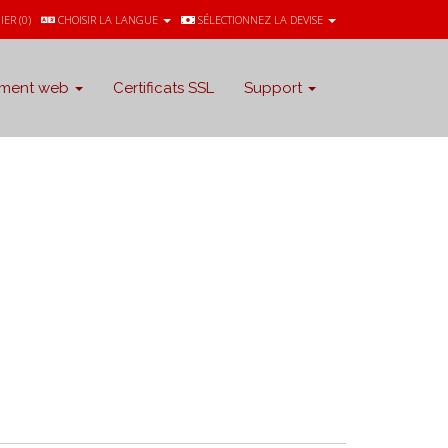
IER (
0
)
CHOISIR LA LANGUE
SÉLECTIONNEZ LA DEVISE
ment web
Certificats SSL
Support