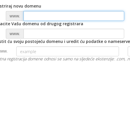
striraj novu domenu
www.
acite Vašu domenu od drugog registrara
www.
stit ću svoju postojeću domenu i uredit ću podatke o nameserv
www.
na registracija domene odnosi se samo na sljedeće ekstenzije: .com, .net, 