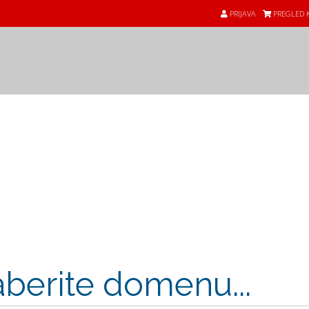
PRIJAVA
PREGLED K
aberite domenu...