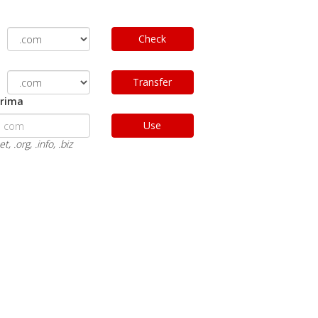
Check
Transfer
erima
Use
.org, .info, .biz