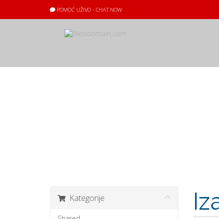
POMOĆ UŽIVO - CHAT NOW
Košarica
Iz
Kategorije
Shared