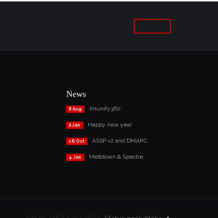
News
Imunify360
8 Aug
Happy new year
2 Jan
ASSP v2 and DMARC
16 Oct
Meltdown & Spectre
4 Jan