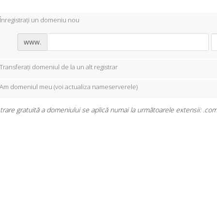
Înregistrați un domeniu nou
www.
Transferați domeniul de la un alt registrar
Am domeniul meu (voi actualiza nameserverele)
trare gratuită a domeniului se aplică numai la următoarele extensii: .com, .n