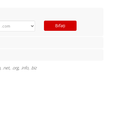
Bifați
et, .org, .info, .biz