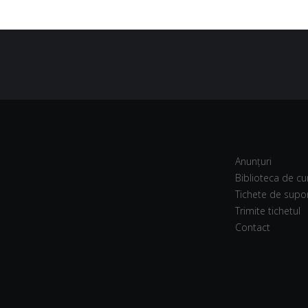
Anunțuri
Biblioteca de cu
Tichete de supo
Trimite tichetul
Contact