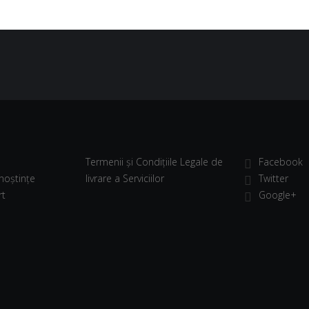
Termenii și Condițiile Legale de
Facebook
noștințe
livrare a Serviciilor
Twitter
rt
Google+