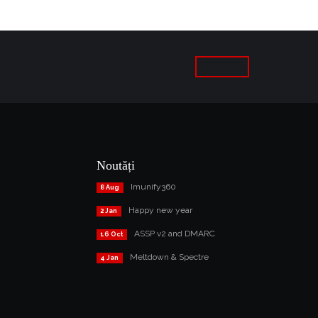
Noutăți
Imunify360
8 Aug
Happy new year
2 Jan
ASSP v2 and DMARC
16 Oct
Meltdown & Spectre
4 Jan