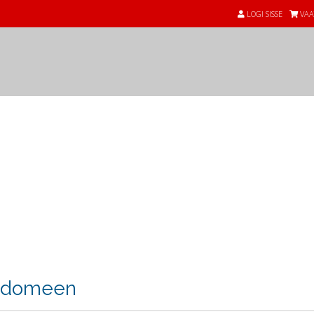
LOGI SISSE
VAA
i domeen