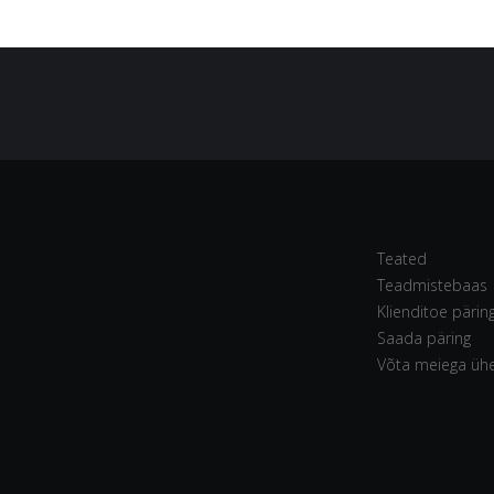
Teated
Teadmistebaas
Klienditoe pärin
Saada päring
Võta meiega üh