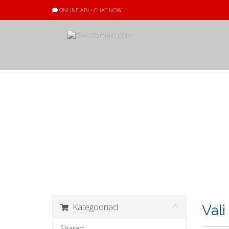
ONLINE ABI - CHAT NOW
Ostukorv
Kategooriad
Val
Shared