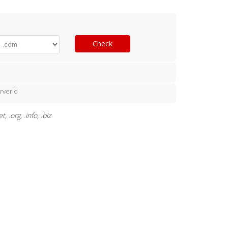
Check
rverid
.org, .info, .biz