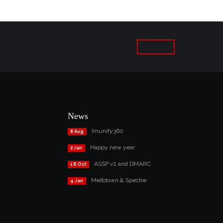
News
Imunify360
8 Aug
Happy new year
2 Jan
ASSP v2 and DMARC
16 Oct
Meltdown & Spectre
4 Jan