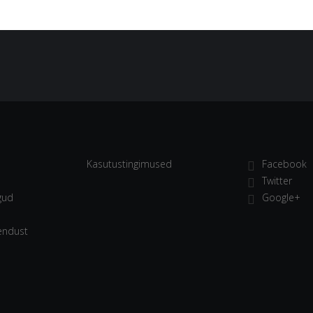
Kasutustingimused
Facebook
Twitter
gud
Google+
endust