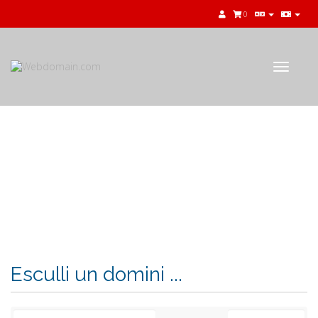
0
Toggle
navigat
Carro de Comandes
Esculli un domini ...